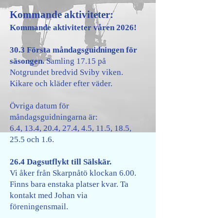
Kommande aktiviteter:
Kommande aktiviteter våren 2026!
30.3 Första måndagsguidningen för
säsongen.
Samling 17.15 på
Notgrundet bredvid Sviby viken.
Kikare och kläder efter väder.
Övriga datum för
måndagsguidningarna är:
6.4, 13.4, 20.4, 27.4, 4.5, 11.5, 18.5,
25.5 och 1.6.
26.4 Dagsutflykt till Sälskär.
Vi åker från Skarpnåtö klockan 6.00.
Finns bara enstaka platser kvar. Ta
kontakt med Johan via
föreningensmail.