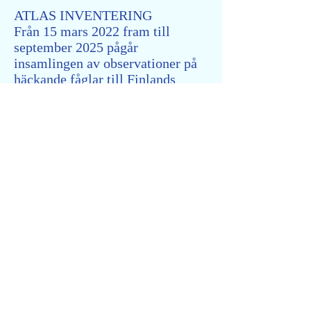
ATLAS INVENTERING
Från 15 mars 2022 fram till
september 2025 pågår
insamlingen av observationer på
häckande fåglar till Finlands
fjärde fågel atlas. Vi från
föreningen skall också delta aktivt
i denna inventering. Klicka på
länken nedanför.
Information fågel atlasen
Vår verksamhet finansieras av
bidrag från Landskapsregeringen,
medlemsavgifter och vissa
särskilda projekt via utomstående
finansiärer; såsom projektet med
att satellitmärka ådor på Lågskär