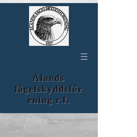
Ålands
fågelskyddsför
ening r.f.