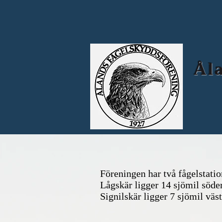
Åla
Föreningen har två fågelstatio
Lågskär ligger 14 sjömil sö
Signilskär ligger 7 sjömil väs