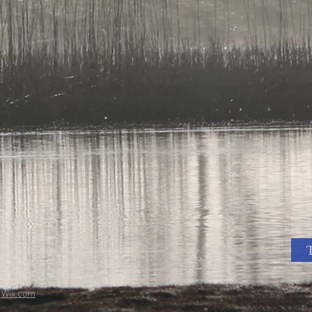
h
Wix.com