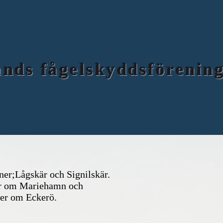
nds fågelskyddsförening 
ner;Lågskär och Signilskär.
der om Mariehamn och
ter om Eckerö.